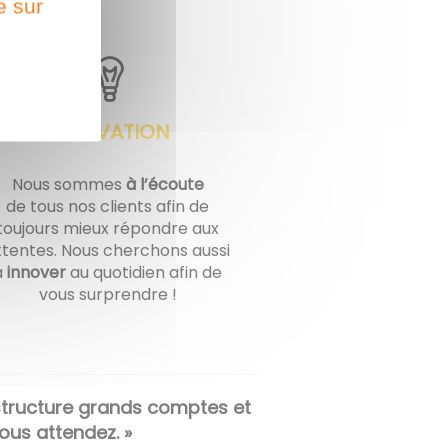
e sur
INNOVATION
Nous sommes
à l’écoute
de tous nos clients afin de
toujours mieux répondre aux
ttentes. Nous cherchons aussi
à
innover
au quotidien afin de
vous surprendre !
 structure grands comptes et
vous attendez. »