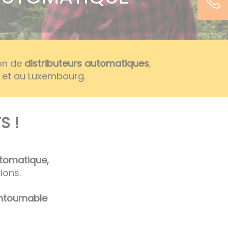
ion de
distributeurs automatiques
,
e et au Luxembourg.
S !
utomatique,
ions.
ntournable