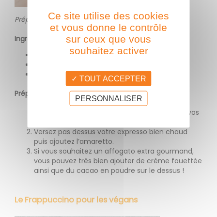
Ce site utilise des cookies
Préparation : 5 minutes
et vous donne le contrôle
sur ceux que vous
Ingrédients (1 verre)
souhaitez activer
1 expresso bien chaud (sucré ou non)
2 petites boules de glace vanille
1 cl d’amaretto (optionnel)
TOUT ACCEPTER
Préparation
PERSONNALISER
Dans une verrine ou un grand verre, déposez vos
boules de glaces.
Versez pas dessus votre expresso bien chaud
puis ajoutez l’amaretto.
Si vous souhaitez un affogato extra gourmand,
vous pouvez très bien ajouter de crème fouettée
ainsi que du cacao en poudre sur le dessus !
Le Frappuccino pour les végans