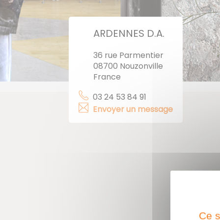
ARDENNES D.A.
36 rue Parmentier
08700 Nouzonville
France
03 24 53 84 91
Envoyer un message
Ce s